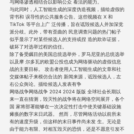
与网络渗透相结合以影响公众 看法的能力。
与此同时，人工智能生成的深度伪造视频，描绘虚假的
背书和 误导性的公共服务公告。这些视频在 X 和
TikTok 等平台上广 泛传播，旨在诋毁候选人并加深党
派分歧。此外，带有歪曲的 民意调查问题的热门帖子
似乎显示了对某些候选人的支持或捏 造的欺诈证据，
破坏了对选举过程的信任。
除了备受瞩目的美国总统选举外，罗马尼亚的总统选举
以及摩 尔多瓦的欧盟公投也成为网络驱动的虚假信息
战的主要目标。 攻击者使用人工智能生成的文章和社
交媒体帖子来模仿合法的 新闻来源，诋毁候选人，左
右公众舆论。描绘候选人发表有争
网络战争网络战争 2024 2024 版版 全球社会长期以
来一直在猜测，毁灭性的战争将在网络空间展开，各个
国 家将部署能够在一次决定性打击中使关键基础设施
瘫痪的数字末日武器。 然而，尽管网络活动以前所未
有的速度升级，但这样的末日事件尚未发 生。无论是
由于能力有限、对相互毁灭的恐惧，还是不愿意引发不