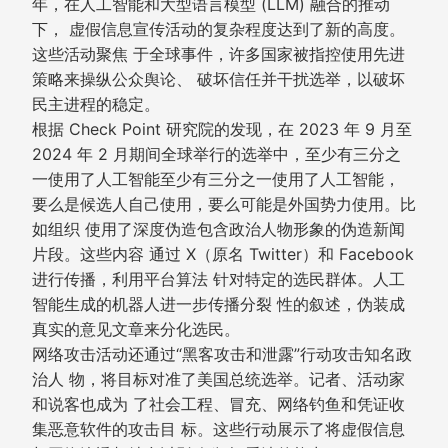
年，在人工智能和大型语言模型 (LLM) 融合的推动
下， 虚假信息宣传活动的复杂程度达到了新的高度。
这些活动聚焦 于全球事件，许多国家被指控使用先进
策略来操纵公众舆论、 破坏信任并干扰选举，以破坏
民主进程的稳定。
根据 Check Point 研究院的发现，在 2023 年 9 月至
2024 年 2 月期间全球举行的选举中，至少有三分之
一使用了人工智能至少有三分之一使用了人工智能，
要么是候选人自己使用，要么可能是外国势力使用。比
如组织 使用了深度伪造包含政治人物形象的伪造新闻
片段。这些内容 通过 X（原名 Twitter）和 Facebook
进行传播，利用平台算法 针对特定的选民群体。人工
智能生成的机器人进一步传播分裂 性的叙述，伪装成
真实的意见文章来分化选民。
网络攻击活动还通过“黑客攻击和泄露”行动攻击知名政
治人 物，将目标对准了美国总统选举。记者、活动家
和说客也成为 了社会工程、冒充、网络钓鱼和凭证收
集恶意软件的攻击目 标。这些行动展示了将虚假信息