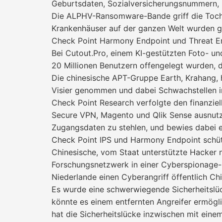
Geburtsdaten, Sozialversicherungsnummern, 
Die ALPHV-Ransomware-Bande griff die Tochte
Krankenhäuser auf der ganzen Welt wurden g
Check Point Harmony Endpoint und Threat Em
Bei Cutout.Pro, einem KI-gestützten Foto- un
20 Millionen Benutzern offengelegt wurden, 
Die chinesische APT-Gruppe Earth, Krahang, 
Visier genommen und dabei Schwachstellen in
Check Point Research verfolgte den finanziel
Secure VPN, Magento und Qlik Sense ausnutz
Zugangsdaten zu stehlen, und bewies dabei e
Check Point IPS und Harmony Endpoint schüt
Chinesische, vom Staat unterstützte Hacker nut
Forschungsnetzwerk in einer Cyberspionage-O
Niederlande einen Cyberangriff öffentlich Ch
Es wurde eine schwerwiegende Sicherheitslü
könnte es einem entfernten Angreifer ermögl
hat die Sicherheitslücke inzwischen mit eine