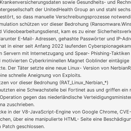
Krankenversicherungsdaten sowie Gesundheits- und Rechnu
rgesellschaft der UnitedHealth Group an und stahl sechs 
estört, so dass manuelle Verschreibungsprozesse notwend
ulation schützen vor dieser Bedrohung (Ransomware.Wins
d Videobearbeitungsdienst, kam es zu einer Sicherheitsverl
darunter E-Mail- Adressen, gehashte Passwörter und IP-Adr
hat in einer seit Anfang 2022 laufenden Cyberspionagekam
 Servern mit Internetzugang und Spear- Phishing-Taktiken
l motivierten Cyberkriminellen Magnet Goblinder eintägige
te. Der Täter setzte eine neue Linux- Version von Nerbia
ine schnelle Aneignung von Exploits.
zen vor dieser Bedrohung (RAT_Linux_Nerbian_*)
zten eine Schwachstelle bei Fortinet aus und griffen ein ni
peration gegen das niederländische Verteidigungsministeriu
ina zuschrieben.
cke in der V8-JavaScript-Engine von Google Chrome, CVE
ichen, über eine manipulierte HTML- Seite eine Beschädig
m Patch geschlossen.