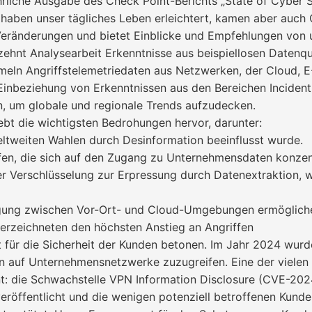
rliche Ausgabe des Check Point-Berichts „State of Cyber Sec
, haben unser tägliches Leben erleichtert, kamen aber auch 
Veränderungen und bietet Einblicke und Empfehlungen von 
zehnt Analysearbeit Erkenntnisse aus beispiellosen Datenq
meln Angriffstelemetriedaten aus Netzwerken, der Cloud, 
inbeziehung von Erkenntnissen aus den Bereichen Inciden
rn, um globale und regionale Trends aufzudecken.
ebt die wichtigsten Bedrohungen hervor, darunter:
weltweiten Wahlen durch Desinformation beeinflusst wurde.
ffen, die sich auf den Zugang zu Unternehmensdaten konzen
r Verschlüsselung zur Erpressung durch Datenextraktion, 
wegung zwischen Vor-Ort- und Cloud-Umgebungen ermöglich
erzeichneten den höchsten Anstieg an Angriffen
für die Sicherheit der Kunden betonen. Im Jahr 2024 wur
 auf Unternehmensnetzwerke zuzugreifen. Eine der vielen
nt: die Schwachstelle VPN Information Disclosure (CVE-20
eröffentlicht und die wenigen potenziell betroffenen Kunde