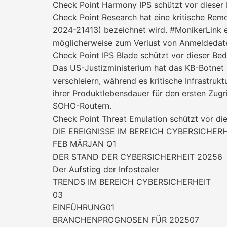
Check Point Harmony IPS schützt vor diese
Check Point Research hat eine kritische Rem
2024-21413) bezeichnet wird. #MonikerLink er
möglicherweise zum Verlust von Anmeldedate
Check Point IPS Blade schützt vor dieser B
Das US-Justizministerium hat das KB-Botnet 
verschleiern, während es kritische Infrastr
ihrer Produktlebensdauer für den ersten Zugri
SOHO-Routern.
Check Point Threat Emulation schützt vor di
DIE EREIGNISSE IM BEREICH CYBERSICHERH
FEB MÄRJAN Q1
DER STAND DER CYBERSICHERHEIT 20256
Der Aufstieg der Infostealer
TRENDS IM BEREICH CYBERSICHERHEIT
03
EINFÜHRUNG01
BRANCHENPROGNOSEN FÜR 202507