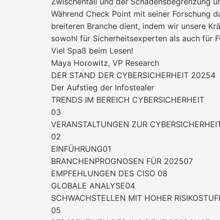
Zwischenfall und der Schadensbegrenzung unt
Während Check Point mit seiner Forschung dar
breiteren Branche dient, indem wir unsere Kr
sowohl für Sicherheitsexperten als auch für F
Viel Spaß beim Lesen!
Maya Horowitz, VP Research
DER STAND DER CYBERSICHERHEIT 20254
Der Aufstieg der Infostealer
TRENDS IM BEREICH CYBERSICHERHEIT
03
VERANSTALTUNGEN ZUR CYBERSICHERHEIT
02
EINFÜHRUNG01
BRANCHENPROGNOSEN FÜR 202507
EMPFEHLUNGEN DES CISO 08
GLOBALE ANALYSE04
SCHWACHSTELLEN MIT HOHER RISIKOSTUF
05