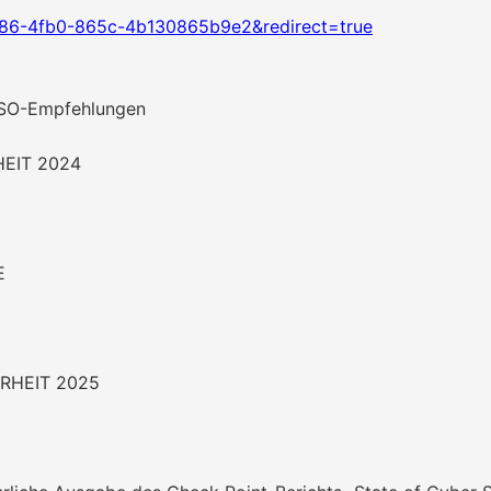
786-4fb0-865c-4b130865b9e2&redirect=true
ISO-Empfehlungen
EIT 2024
E
RHEIT 2025