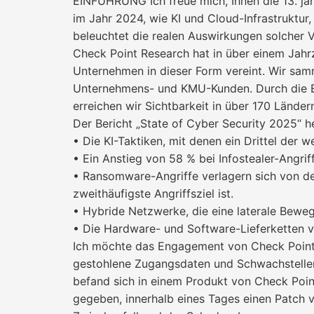
EINFÜHRUNG Ich freue mich, Ihnen die 13. jäh
im Jahr 2024, wie KI und Cloud-Infrastruktur
beleuchtet die realen Auswirkungen solcher 
Check Point Research hat in über einem Jahr
Unternehmen in dieser Form vereint. Wir sam
Unternehmens- und KMU-Kunden. Durch die E
erreichen wir Sichtbarkeit in über 170 Lände
Der Bericht „State of Cyber Security 2025“ h
• Die KI-Taktiken, mit denen ein Drittel der 
• Ein Anstieg von 58 % bei Infostealer-Angri
• Ransomware-Angriffe verlagern sich von de
zweithäufigste Angriffsziel ist.
• Hybride Netzwerke, die eine laterale Be
• Die Hardware- und Software-Lieferketten v
Ich möchte das Engagement von Check Point 
gestohlene Zugangsdaten und Schwachstellen
befand sich in einem Produkt von Check Poi
gegeben, innerhalb eines Tages einen Patch v