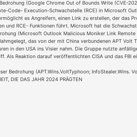
r Bedrohung (Google Chrome Out of Bounds Write (CVE-202
ote-Code- Execution-Schwachstelle (RCE) in Microsoft Out
möglicht es Angreifern, einen Link zu erstellen, der das 
n und RCE- Funktionen führt. Microsoft hat die Schwachst
edrohung (Microsoft Outlook Malicious Moniker Link Remo
lahmgelegt, das von der mit China verbundenen APT Volt T
ukturen in den USA ins Visier nahm. Die Gruppe nutzte anfä
ff. Als Reaktion darauf veröffentlichten CISA und das FBI e
eser Bedrohung (APT.Wins.VoltTyphoon; InfoStealer.Wins. V
EIT, DIE DAS JAHR 2024 PRÄGTEN