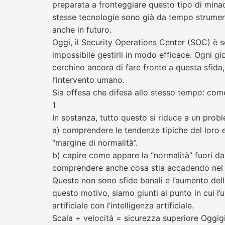
preparata a fronteggiare questo tipo di minacce
stesse tecnologie sono già da tempo strument
anche in futuro.
Oggi, il Security Operations Center (SOC) è so
impossibile gestirli in modo efficace. Ogni 
cerchino ancora di fare fronte a questa sfida,
l’intervento umano.
Sia offesa che difesa allo stesso tempo: come l
1
In sostanza, tutto questo si riduce a un prob
a) comprendere le tendenze tipiche del loro eco
“margine di normalità”.
b) capire come appare la “normalità” fuori dal
comprendere anche cosa stia accadendo nel
Queste non sono sfide banali e l’aumento delle 
questo motivo, siamo giunti al punto in cui l
artificiale con l’intelligenza artificiale.
Scala + velocità = sicurezza superiore Oggigi