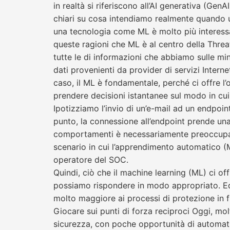
in realtà si riferiscono all’AI generativa (Ge
chiari su cosa intendiamo realmente quando u
una tecnologia come ML è molto più interessata
queste ragioni che ML è al centro della Threa
tutte le di informazioni che abbiamo sulle mi
dati provenienti da provider di servizi Intern
caso, il ML è fondamentale, perché ci offre l’
prendere decisioni istantanee sul modo in cui d
Ipotizziamo l’invio di un’e-mail ad un endpoi
punto, la connessione all’endpoint prende u
comportamenti è necessariamente preoccupante
scenario in cui l’apprendimento automatico (
operatore del SOC.
Quindi, ciò che il machine learning (ML) ci o
possiamo rispondere in modo appropriato. Ed è
molto maggiore ai processi di protezione in f
Giocare sui punti di forza reciproci Oggi, mol
sicurezza, con poche opportunità di automatiz