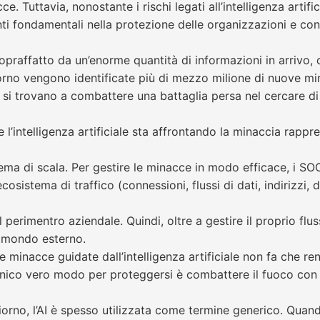
. Tuttavia, nonostante i rischi legati all’intelligenza artif
i fondamentali nella protezione delle organizzazioni e con
praffatto da un’enorme quantità di informazioni in arrivo, c
giorno vengono identificate più di mezzo milione di nuove m
 si trovano a combattere una battaglia persa nel cercare di 
’intelligenza artificiale sta affrontando la minaccia rappres
lema di scala. Per gestire le minacce in modo efficace, i S
sistema di traffico (connessioni, flussi di dati, indirizzi, 
 perimentro aziendale. Quindi, oltre a gestire il proprio fl
 mondo esterno.
minacce guidate dall’intelligenza artificiale non fa che rend
’unico vero modo per proteggersi è combattere il fuoco con i
orno, l’AI è spesso utilizzata come termine generico. Quand