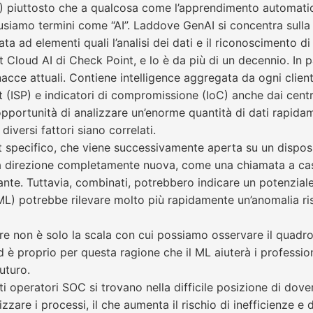
nAI) piuttosto che a qualcosa come l’apprendimento automatic
siamo termini come “AI”. Laddove GenAI si concentra sulla
 ad elementi quali l’analisi dei dati e il riconoscimento di 
t Cloud AI di Check Point, e lo è da più di un decennio. In 
nacce attuali. Contiene intelligence aggregata da ogni cli
et (ISP) e indicatori di compromissione (IoC) anche dai centr
opportunità di analizzare un’enorme quantità di dati rapidam
iversi fattori siano correlati.
nt specifico, che viene successivamente aperta su un dispos
na direzione completamente nuova, come una chiamata a casa
. Tuttavia, combinati, potrebbero indicare un potenziale 
ML) potrebbe rilevare molto più rapidamente un’anomalia ri
ffre non è solo la scala con cui possiamo osservare il quadr
 proprio per questa ragione che il ML aiuterà i professioni
uturo.
ti operatori SOC si trovano nella difficile posizione di dov
zare i processi, il che aumenta il rischio di inefficienze e