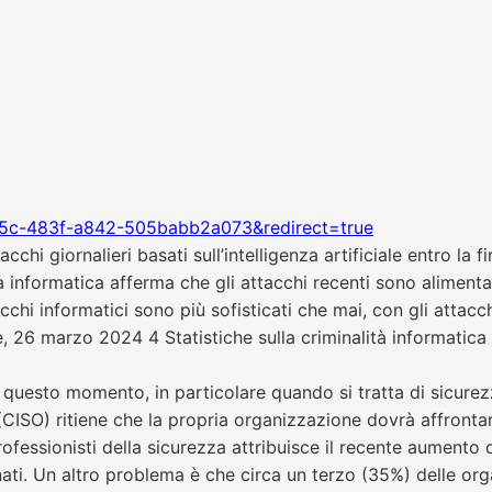
85c-483f-a842-505babb2a073&redirect=true
acchi giornalieri basati sull’intelligenza artificiale entro la
informatica afferma che gli attacchi recenti sono alimentati d
i informatici sono più sofisticati che mai, con gli attacchi 
, 26 marzo 2024 4 Statistiche sulla criminalità informatic
 in questo momento, in particolare quando si tratta di sicurez
 (CISO) ritiene che la propria organizzazione dovrà affront
 professionisti della sicurezza attribuisce il recente aumento d
onati. Un altro problema è che circa un terzo (35%) delle o