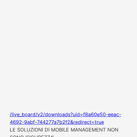
/live_board/v2/downloads?uid=f8a60e50-eeac-
4692-9abf-744277a7b2f2&redirect=true
LE SOLUZIONI DI MOBILE MANAGEMENT NON